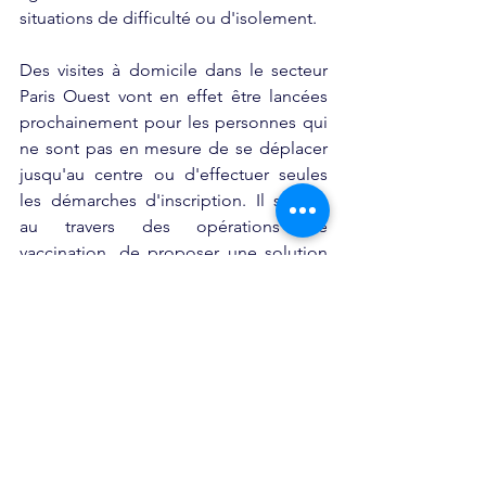
situations de difficulté ou d'isolement. 
Des visites à domicile dans le secteur 
Paris Ouest vont en effet être lancées 
prochainement pour les personnes qui 
ne sont pas en mesure de se déplacer 
jusqu'au centre ou d'effectuer seules 
les démarches d'inscription. Il s'agira, 
au travers des opérations de 
vaccination, de proposer une solution 
de désenclavement pour les personnes 
les plus isolées. Des problématiques 
qui sont également celles des 
Transmetteurs et de leurs activités.
L'engagement citoyen des 
Transmetteurs convient 
parfaitement aux valeurs de la 