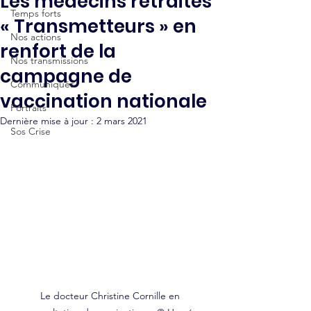
Les médecins retraités
Temps forts
« Transmetteurs » en
Nos actions
renfort de la
Nos transmissions
campagne de
Communiqués
vaccination nationale
Portraits
Dernière mise à jour :
2 mars 2021
Sos Crise
Le docteur Christine Cornille en 