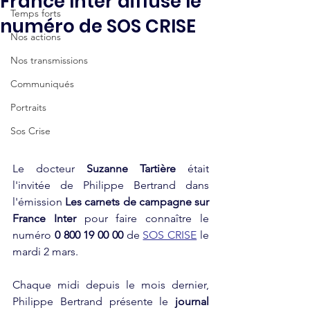
France Inter diffuse le
Temps forts
numéro de SOS CRISE
Nos actions
Nos transmissions
Communiqués
Portraits
Sos Crise
Le docteur 
Suzanne Tartière
 était 
l'invitée de Philippe Bertrand dans 
l'émission
 Les carnets de campagne sur 
France Inter
 pour faire connaître le 
numéro 
0 800 19 00 00 
de 
SOS CRISE
 le 
mardi 2 mars.
Chaque midi depuis le mois dernier, 
Philippe Bertrand présente le
 journal 