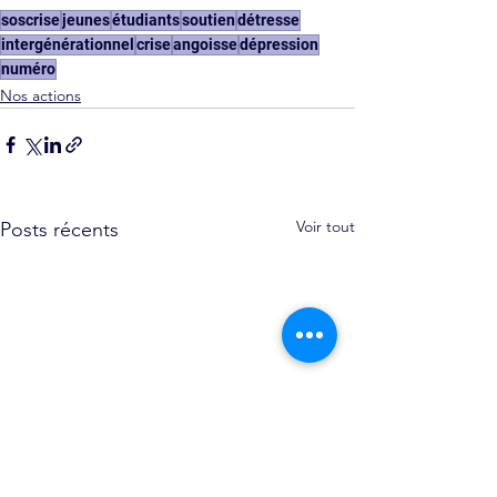
soscrise
jeunes
étudiants
soutien
détresse
intergénérationnel
crise
angoisse
dépression
numéro
Nos actions
Voir tout
Posts récents