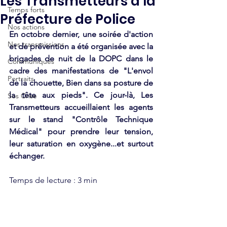
Les Transmetteurs à la
Temps forts
Préfecture de Police
Nos actions
En octobre dernier, une soirée d'action 
Nos transmissions
et de prévention a été organisée avec la 
brigades de nuit de la DOPC dans le 
Communiqués
cadre des manifestations de "L'envol 
Portraits
de la chouette, Bien dans sa posture de 
la tête aux pieds". Ce jour-là, Les 
Sos Crise
Transmetteurs accueillaient les agents 
sur le stand "Contrôle Technique 
Médical" pour prendre leur tension, 
leur saturation en oxygène...et surtout 
échanger. 
Temps de lecture : 3 min