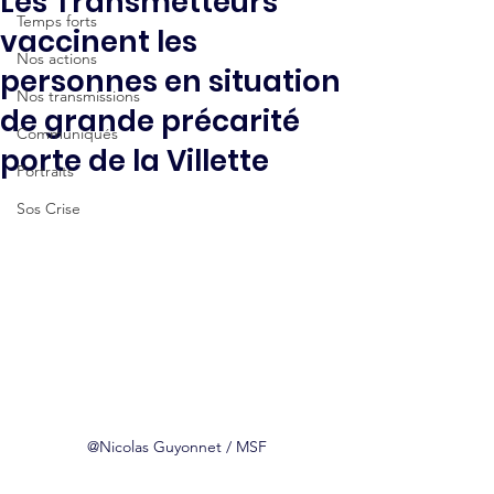
Les Transmetteurs
Temps forts
vaccinent les
Nos actions
personnes en situation
Nos transmissions
de grande précarité
Communiqués
porte de la Villette
Portraits
Sos Crise
@Nicolas Guyonnet / MSF