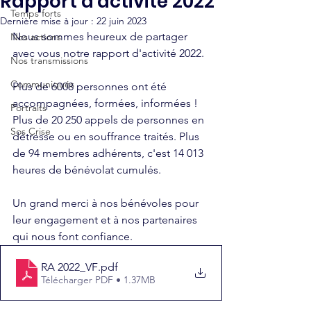
Rapport d'activité 2022
Temps forts
Dernière mise à jour :
22 juin 2023
Nous sommes heureux de partager 
Nos actions
avec vous notre rapport d'activité 2022. 
Nos transmissions
Communiqués
Plus de 6008 personnes ont été 
accompagnées, formées, informées ! 
Portraits
Plus de 20 250 appels de personnes en 
Sos Crise
détresse ou en souffrance traités. Plus 
de 94 membres adhérents, c'est 14 013 
heures de bénévolat cumulés. 
Un grand merci à nos bénévoles pour 
leur engagement et à nos partenaires 
qui nous font confiance.
RA 2022_VF
.pdf
Télécharger PDF • 1.37MB