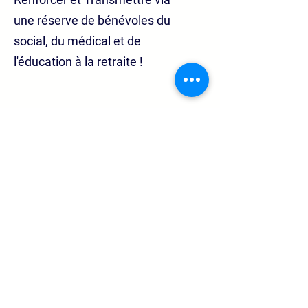
une réserve de bénévoles du
social, du médical et de
l'éducation à la retraite !
Suivez-nous sur les réseaux
© 2020 par Les Transmetteurs - Association loi 1901
sans but lucratif
Politique de Confidentialité
Liens utiles