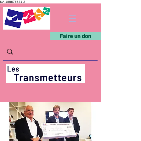
UA-188676531-2
Faire un don