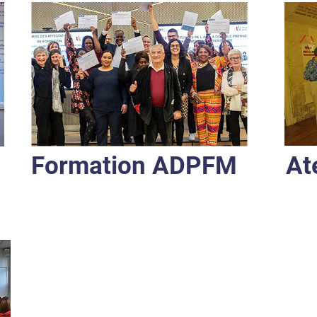
Formation ADPFM
At