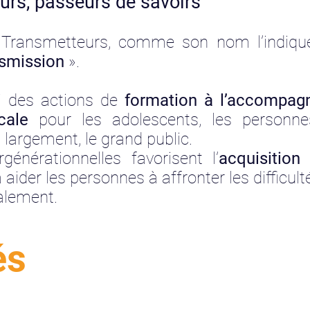
urs, passeurs de savoirs
s Transmetteurs, comme son nom l’indique
nsmission
».
si des actions de
formation à l’accompa
icale
pour les adolescents, les personne
s largement, le grand public.
générationnelles favorisent l’
acquisition
 aider les personnes à affronter les difficul
ialement.
és