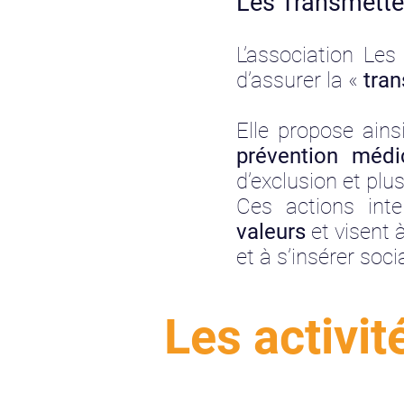
Les Transmette
L’association Le
d’assurer la «
tra
Elle propose ain
prévention méd
d’exclusion et plu
Ces actions inter
valeurs
et visent à
et à s’insérer soc
Les activit