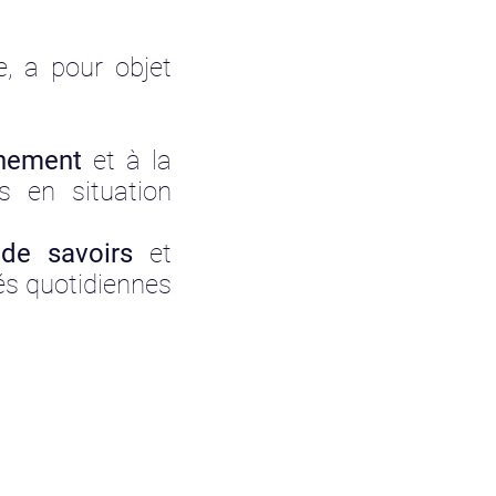
, a pour objet
gnement
et à la
s en situation
 de savoirs
et
tés quotidiennes