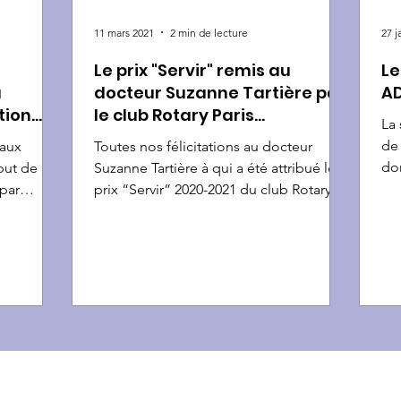
11 mars 2021
2 min de lecture
27 j
Le prix "Servir" remis au
Le
a
docteur Suzanne Tartière par
AD
tion
le club Rotary Paris
La 
n 2009
Académies
de
 aux
Toutes nos félicitations au docteur
dom
but de la
Suzanne Tartière à qui a été attribué le
mul
par
prix “Servir” 2020-2021 du club Rotary
Paris Académies) le 8...