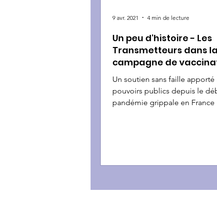
9 avr. 2021
4 min de lecture
Un peu d'histoire - Les
Transmetteurs dans l
campagne de vaccina
contre le virus AH1N1 e
Un soutien sans faille apporté
pouvoirs publics depuis le dé
pandémie grippale en France 
l’association de médecins...