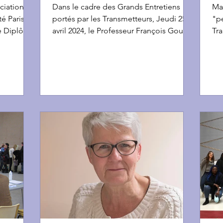
active
ciation
Dans le cadre des Grands Entretiens
Mar
té Paris
portés par les Transmetteurs, Jeudi 25
"pe
le Diplôme
avril 2024, le Professeur François Goupy
Tra
et les Docteurs...
qua