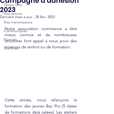
Campagne d’adhésion
Temps forts
2023
Nos actions
Dernière mise à jour :
28 févr. 2023
Nos transmissions
Notre association commence a être 
Communiqués
mieux connue et de nombreuses 
Portraits
structures font appel à nous pour des 
missions de renfort ou de formation.
Sos Crise
Cette année, nous relançons la 
formation des jeunes Bac Pro (5 dates 
de formations déjà calées). Les ateliers 