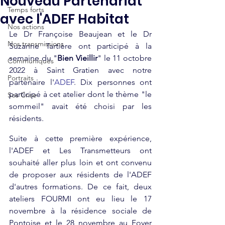
Nouveau Partenariat
Temps forts
avec l'ADEF Habitat
Nos actions
Le Dr Françoise Beaujean et le Dr 
Nos transmissions
Suzanne Tartière ont participé à la 
semaine du "
Bien Vieillir
" le 11 octobre 
Communiqués
2022 à Saint Gratien avec notre 
Portraits
partenaire l'
ADEF
. Dix personnes ont  
participé à cet atelier dont le thème "le 
Sos Crise
sommeil" avait été choisi par les 
résidents.  
Suite à cette première expérience, 
l'ADEF et Les Transmetteurs ont 
souhaité aller plus loin et ont convenu 
de proposer aux résidents de l'ADEF 
d'autres formations. De ce fait, deux 
ateliers FOURMI ont eu lieu le 17 
novembre à la résidence sociale de 
Pontoise et le 28 novembre au Foyer 