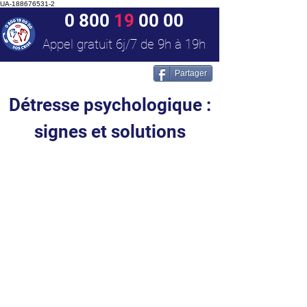
UA-188676531-2
0 800
19
00 00
Appel gratuit 6j/7 de 9h à 19h
Partager
Détresse psychologique :
signes et solutions