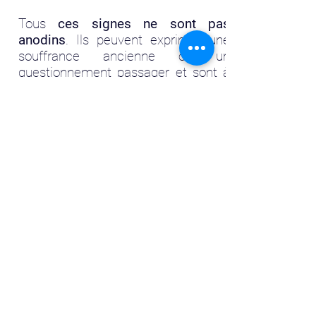
Tous
ces signes ne sont pas
anodins
. Ils peuvent exprimer une
souffrance ancienne ou un
questionnement passager et sont à
prendre au sérieux, notamment
quand les idées noires deviennent
obsédantes ou que cet état affecte
trop la vie quotidienne.
Ce mal-être ne doit cependant pas
être pris comme une fatalité.
Il faut
aussi savoir que
la détresse
psychologique est un état passager
qui dure quelques semaines ou
quelques mois, et que des solutions
existent en attendant d'aller mieux.
Obtenir de l'aide