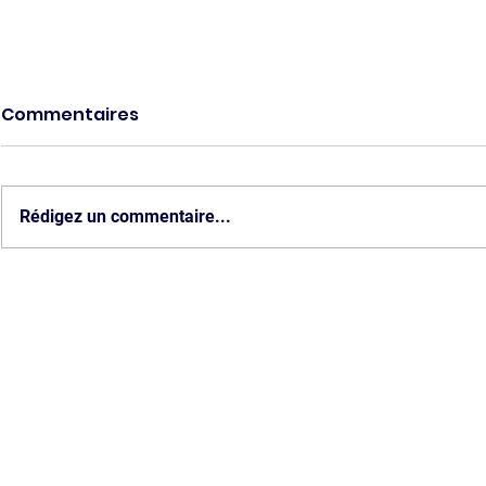
Commentaires
Rédigez un commentaire...
Rapport d'activité 2024
Interview
Les Transmetteurs
Ricour, pé