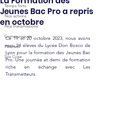
La Formation des
Temps forts
Jeunes Bac Pro a repris
Nos actions
en octobre
Nos transmissions
Communiqués
Ce 19 et 20 octobre 2023, nous avons 
reçu 24 élèves du Lycée Don Bosco de 
Portraits
Lyon pour la formation des Jeunes Bac 
Sos Crise
Pro. Une journée et demi de formation 
riche en échange avec Les 
Transmetteurs.  