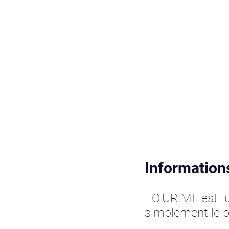
Information
FO.UR.MI est u
simplement le p