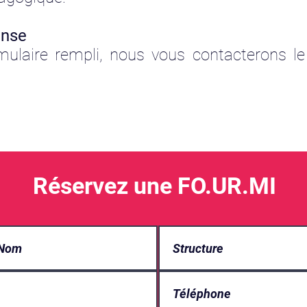
onse
rmulaire rempli, nous vous contacterons l
Réservez une FO.UR.MI