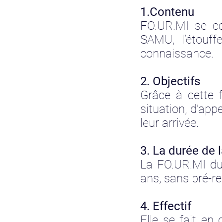
1.Contenu
FO.UR.MI se co
SAMU, l’étouff
connaissance.
2. Objectifs
Grâce à cette f
situation, d’app
leur arrivée.
3. La durée de 
La FO.UR.MI dur
ans, sans pré-r
4. Effectif
Elle se fait e