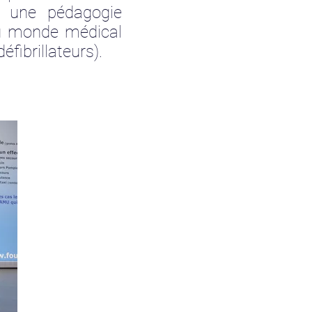
r une pédagogie
du monde médical
fibrillateurs).